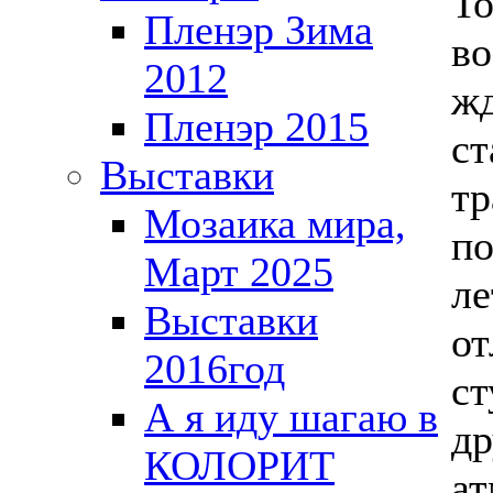
То
Пленэр Зима
во
2012
жд
Пленэр 2015
ст
Выставки
тр
Мозаика мира,
п
Март 2025
ле
Выставки
от
2016год
ст
А я иду шагаю в
д
КОЛОРИТ
ат