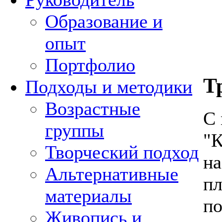
Образование и
опыт
Портфолио
Т
Подходы и методики
Возрастные
С 
группы
"К
Творческий подход
н
Альтернативные
пл
материалы
по
Живопись и