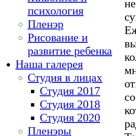
н
психология
су
Пленэр
Еж
Рисование и
вы
развитие ребенка
ко
Наша галерея
мн
Студия в лицах
от
Студия 2017
со
Студия 2018
ко
Студия 2020
ра
Пленэры