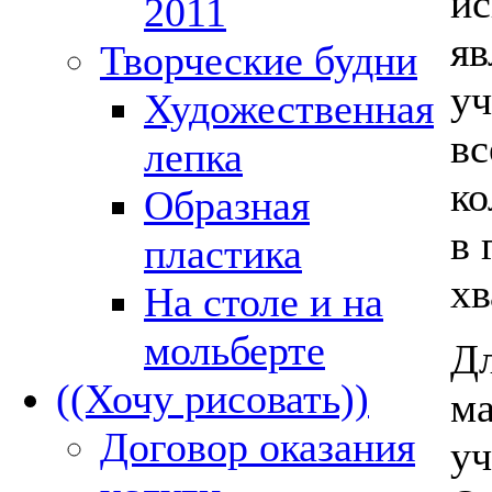
ис
2011
яв
Творческие будни
уч
Художественная
вс
лепка
ко
Образная
в 
пластика
хв
На столе и на
мольберте
Дл
((Хочу рисовать))
ма
Договор оказания
уч