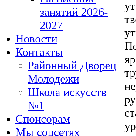
ут
занятий 2026-
тв
2027
ут
Новости
Пе
Контакты
яр
Районный Дворец
тр
Молодежи
н
Школа искусств
ру
№1
ст
Спонсорам
ур
Мы соцсетях